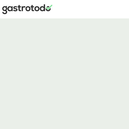
Shop, Bistro, Zapfsäule — alles
im Griff.
24/7 Betrieb, wechselnde Schichten, Bistro mit Hot-Snacks und
ein Shop voller Frischeprodukte. gastrotodo bündelt Reinigung,
HACCP und Übergaben — eine App, jede Schicht, jeder
Standort.
Jetzt Demo buchen
Oder direkt 7 Tage testen