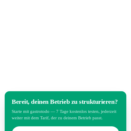
Checklisten, Anleitungen und Schichtplänen, statt seltener
Großprojekte. gastrotodo macht jede Änderung am Prozess
in Sekunden teamweit verfügbar.
Bereit, deinen Betrieb zu strukturieren?
Starte mit gastrotodo — 7 Tage kostenlos testen, jederzeit
weiter mit dem Tarif, der zu deinem Betrieb passt.