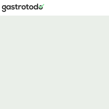
Gleiche Qualität. In jeder
Filiale. Jeden Tag.
Wenn du 5, 20 oder 200 Standorte betreibst, reicht ein Telefonat
pro Woche nicht mehr. gastrotodo gibt deiner Zentrale die
Sichtbarkeit, die du brauchst — und deinen Filialen die Klarheit,
die sie wollen.
Jetzt Demo buchen
Oder direkt 7 Tage testen